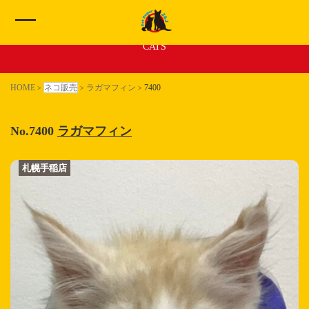
新着 子猫ちゃん
CATS
HOME
HOME
ネコ販売
ラガマフィン
7400
>
>
>
イヌ販売一覧
No.7400
ラガマフィン
ネコ販売一覧
札幌手稲店
札幌手稲店
わたしたちについて
サービス
お問い合わせ