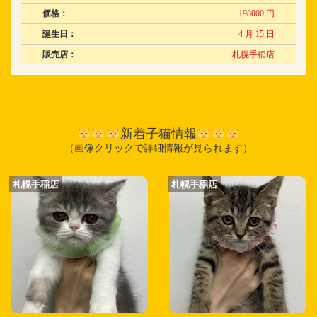
価格：
198000 円
誕生日：
4 月 15 日
販売店：
札幌手稲店
新着子猫情報
（画像クリックで詳細情報が見られます）
札幌手稲店
札幌手稲店