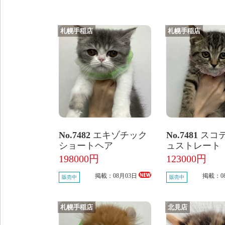
札幌手稲店
札幌手稲店
No.7482
エキゾチック
No.7481
スコ
ショートヘア
ュストレート
198000円
123000円
掲載：08月03日
掲載：0
販売中
販売中
札幌手稲店
北見店