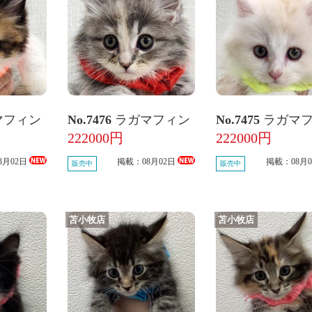
マフィン
No.7476
ラガマフィン
No.7475
ラガマ
222000円
222000円
8月02日
掲載：08月02日
掲載：08月
販売中
販売中
苫小牧店
苫小牧店