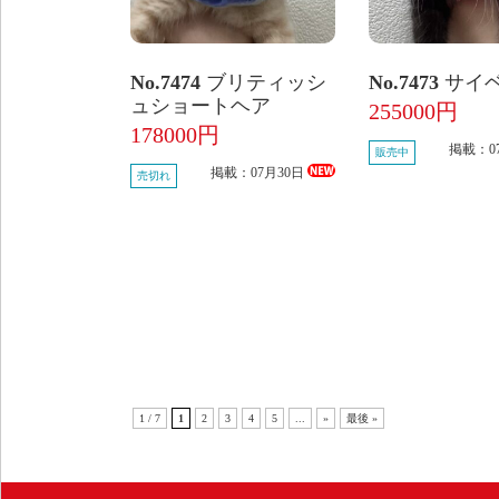
No.7474
ブリティッシ
No.7473
サイ
ュショートヘア
255000円
178000円
掲載：0
販売中
掲載：07月30日
売切れ
1 / 7
1
2
3
4
5
...
»
最後 »