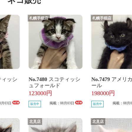
ネコ販売
札幌手稲店
札幌手稲店
ティッシ
No.7480
スコティッシ
No.7479
アメリ
ュフォールド
ール
123000円
198000円
8月03日
掲載：08月03日
掲載：08月
販売中
販売中
北見店
北見店