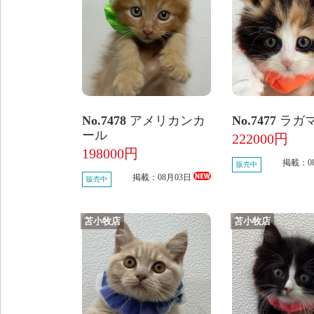
No.7478
アメリカンカ
No.7477
ラガ
ール
222000円
198000円
掲載：0
販売中
掲載：08月03日
販売中
苫小牧店
苫小牧店