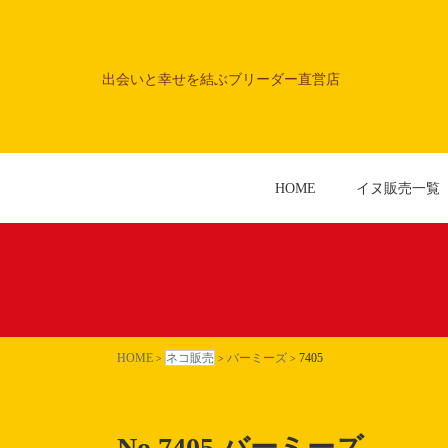
出会いと幸せを結ぶブリーダー直営店
HOME
イヌ販売一覧
HOME
ネコ販売
バーミーズ
7405
>
>
>
No.7405
バーミーズ