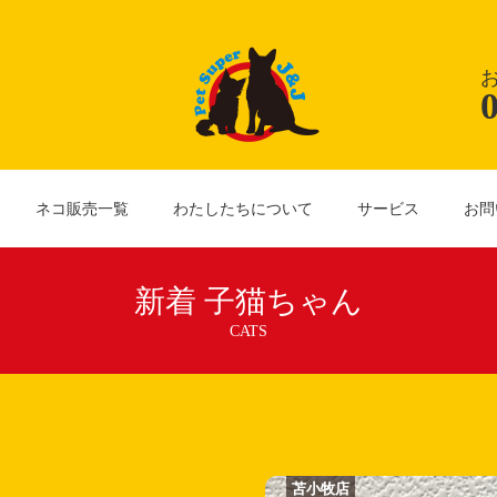
ネコ販売一覧
わたしたちについて
サービス
お問
新着 子猫ちゃん
CATS
苫小牧店
苫小牧店