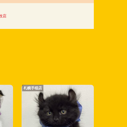
牧店
札幌手稲店