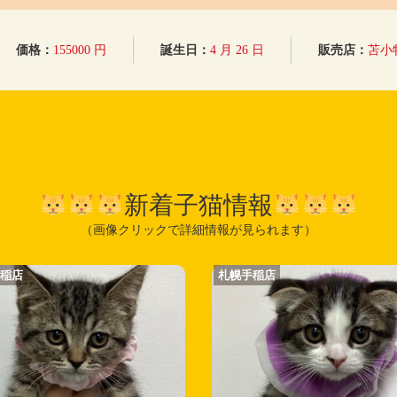
価格：
155000 円
誕生日：
4 月 26 日
販売店：
苫小
新着子猫情報
（画像クリックで詳細情報が見られます）
手稲店
札幌手稲店