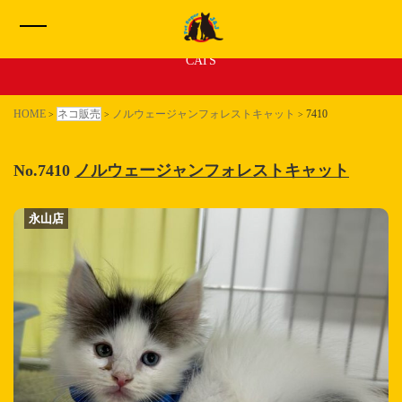
新着 子猫ちゃん
CATS
HOME
HOME
ネコ販売
ノルウェージャンフォレストキャット
7410
>
>
>
イヌ販売一覧
No.7410
ノルウェージャンフォレストキャット
ネコ販売一覧
永山店
永山店
わたしたちについて
サービス
お問い合わせ