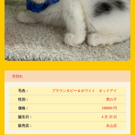
売切れ
毛色：
ブラウンタビー＆ホワイト オッドアイ
性別：
男の子
価格：
198000 円
誕生日：
4 月 29 日
販売店：
永山店