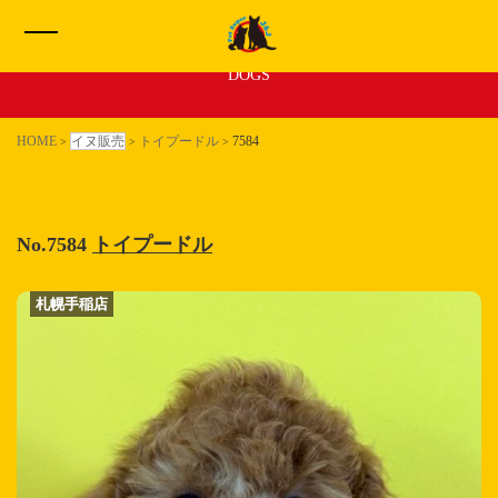
新着 子犬ちゃん
DOGS
HOME
HOME
イヌ販売
トイプードル
7584
>
>
>
イヌ販売一覧
No.7584
トイプードル
ネコ販売一覧
札幌手稲店
札幌手稲店
わたしたちについて
サービス
お問い合わせ