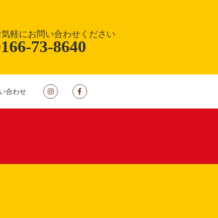
お気軽にお問い合わせください
0166-73-8640
い合わせ