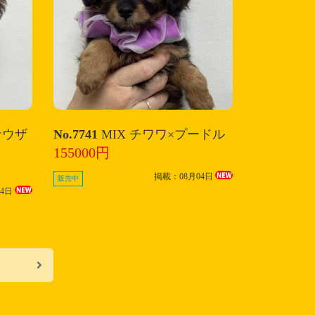
ナウザ
No.7741
MIX チワワ×プードル
155000円
掲載：08月04日
販売中
04日