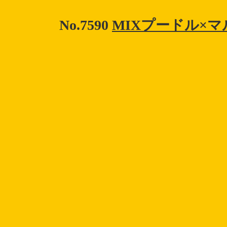
No.7590
MIXプードル×