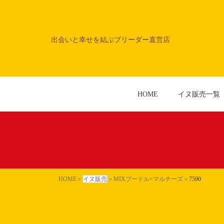
出会いと幸せを結ぶブリーダー直営店
HOME
イヌ販売一覧
HOME
イヌ販売
MIXプードル×マルチーズ
7590
>
>
>