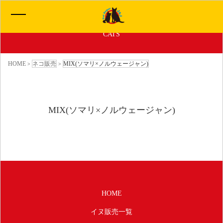
子犬ちゃんの販売情報
CATS
HOME
HOME
ネコ販売
MIX(ソマリ×ノルウェージャン)
>
>
イヌ販売一覧
MIX(ソマリ×ノルウェージャン)
ネコ販売一覧
わたしたちについて
サービス
HOME
お問い合わせ
イヌ販売一覧