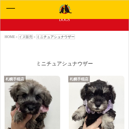
子犬ちゃん販売情報
DOGS
HOME
HOME
イヌ販売
ミニチュアシュナウザー
>
>
イヌ販売一覧
ミニチュアシュナウザー
ネコ販売一覧
札幌手稲店
札幌手稲店
わたしたちについて
サービス
お問い合わせ