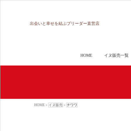
出会いと幸せを結ぶブリーダー直営店
HOME
イヌ販売一覧
HOME
イヌ販売
チワワ
>
>