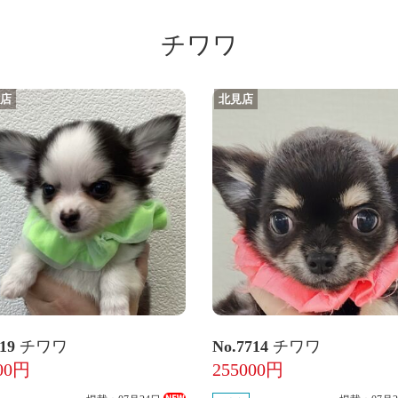
チワワ
牧店
北見店
719
チワワ
No.7714
チワワ
00円
255000円