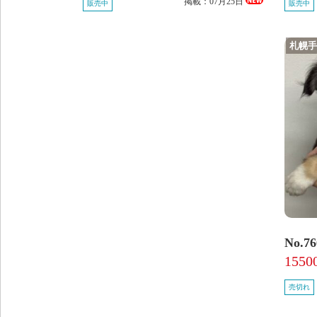
掲載：07月25日
販売中
販売中
札幌
No.7
1550
売切れ