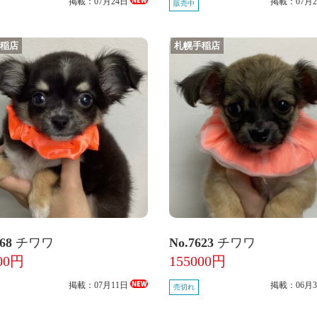
掲載：07月24日
掲載：07月
販売中
手稲店
札幌手稲店
668
チワワ
No.7623
チワワ
00円
155000円
掲載：07月11日
掲載：06月
売切れ