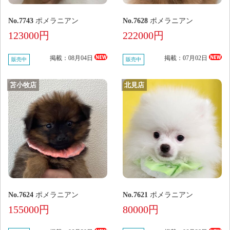
No.7743
ポメラニアン
No.7628
ポメラニアン
123000円
222000円
掲載：08月04日
掲載：07月02日
販売中
販売中
苫小牧店
北見店
No.7624
ポメラニアン
No.7621
ポメラニアン
155000円
80000円