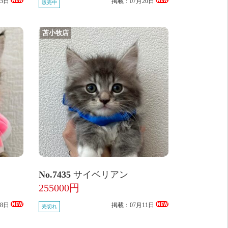
25日
掲載：07月20日
販売中
苫小牧店
No.7435
サイベリアン
255000円
18日
掲載：07月11日
売切れ