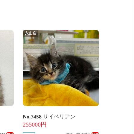
永山店
No.7458
サイベリアン
255000円