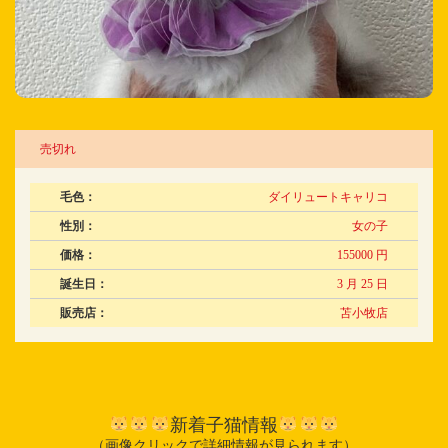
売切れ
毛色：
ダイリュートキャリコ
性別：
女の子
価格：
155000 円
誕生日：
3 月 25 日
販売店：
苫小牧店
新着子猫情報
（画像クリックで詳細情報が見られます）