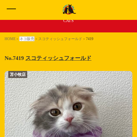
新着 子猫ちゃん
CATS
HOME
HOME
ネコ販売
スコティッシュフォールド
7419
>
>
>
イヌ販売一覧
No.7419
スコティッシュフォールド
ネコ販売一覧
苫小牧店
苫小牧店
わたしたちについて
サービス
お問い合わせ