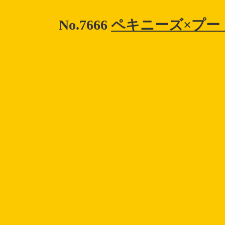
No.7666
ペキニーズ×プー