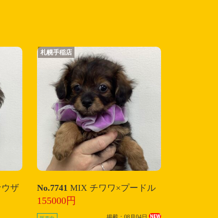
札幌手稲店
ナウザ
No.7741
MIX チワワ×プードル
155000円
掲載：08月04日