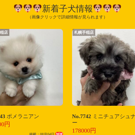
新着子犬情報
（画像クリックで詳細情報が見られます）
手稲店
札幌手稲店
743
ポメラニアン
No.7742
ミニチュアシュ
ー
00円
178000円
掲載：08月04日