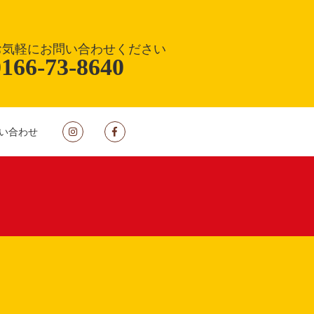
お気軽にお問い合わせください
0166-73-8640
い合わせ