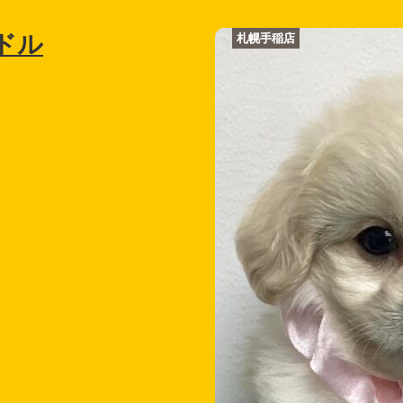
ドル
札幌手稲店
札幌手稲店