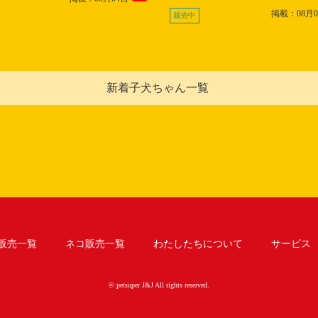
掲載：08月
販売中
新着子犬ちゃん一覧
販売一覧
ネコ販売一覧
わたしたちについて
サービス
© petsuper J&J All rights reserved.