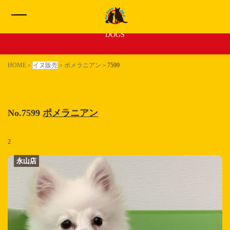
新着 子犬ちゃん
DOGS
HOME
HOME
イヌ販売
ポメラニアン
7599
>
>
>
イヌ販売一覧
No.7599
ポメラニアン
ネコ販売一覧
2
わたしたちについて
永山店
永山店
サービス
お問い合わせ