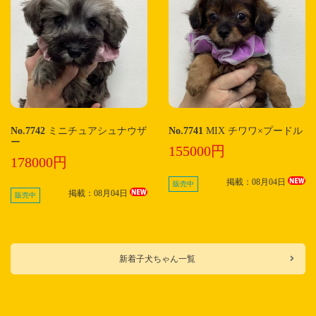
No.7742
ミニチュアシュナウザ
No.7741
MIX チワワ×プードル
ー
155000円
178000円
掲載：08月04日
販売中
掲載：08月04日
販売中
新着子犬ちゃん一覧